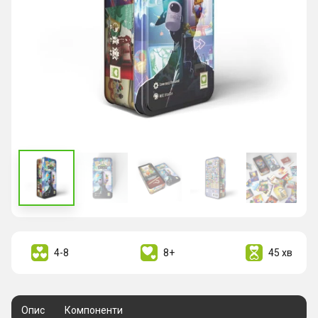
4-8
8+
45 хв
Опис
Компоненти