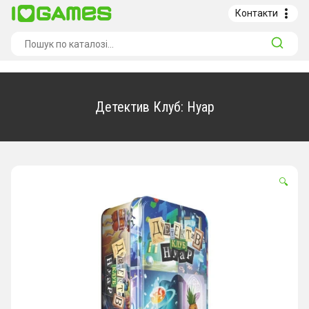
Skip
Контакти
to
content
Search
for:
Детектив Клуб: Нуар
🔍