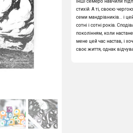
інші семеро навчили під
стихій. А ті, своєю черго
семи мандрівників… і це
сотні і сотні років. Спо
поколінням, коли настане
мене цей час настав, і хо
своє життя, однак відчу