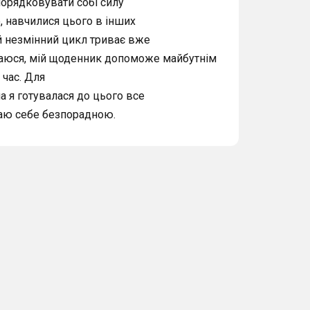
порядковувати собі силу
ю, навчилися цього в інших
й незмінний цикл триває вже
діваюся, мій щоденник допоможе майбутнім
 час. Для
ча я готувалася до цього все
ваю себе безпорадною.