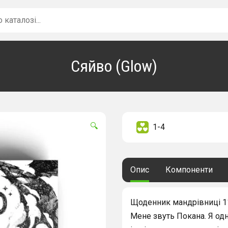
Сяйво (Glow)
🔍
1-4
Опис
Компоненти
Щоденник мандрівниці 11
Мене звуть Покана. Я одн